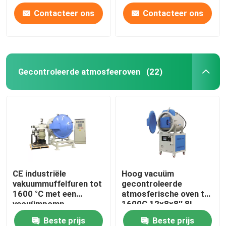
Contacteer ons
Contacteer ons
Gecontroleerde atmosfeeroven
(22)
CE industriële
Hoog vacuüm
vakuummuffelfuren tot
gecontroleerde
1600 °C met een
atmosferische oven tot
vacuümpomp
1600C 12x8x8′′ 8L
Beste prijs
Beste prijs