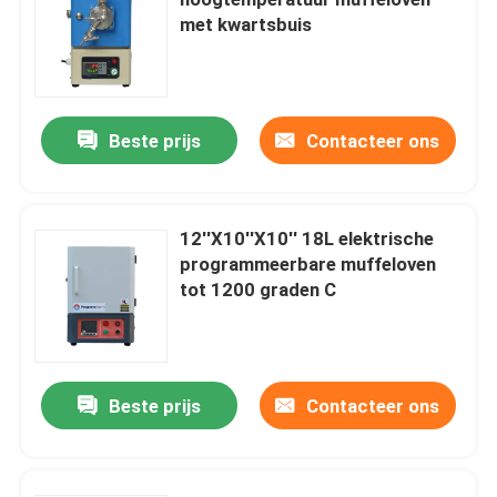
met kwartsbuis
Industriële kameroven
Gecontroleerde atmosfeeroven
Beste prijs
Contacteer ons
de oven van de lorriehaard
12′′X10′′X10′′ 18L elektrische
programmeerbare muffeloven
de oven van de netwerkriem
tot 1200 graden C
Liftoven
Beste prijs
Contacteer ons
Thermische behandelingsoven
Waterstofoven