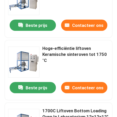
keramische keramische
keramische keramische
keramische keramische
Over ons
keramische keramische
Beste prijs
Contacteer ons
keramische keramische
Fabriekstocht
keramische keramische
keramische keramische
keramische keramische
Kwaliteitscontrole
Hoge-efficiëntie liftoven
keramische keramische
Keramische sinteroven tot 1750
keramisch
°C
Vraag een offerte
Programtherm
Beste prijs
Contacteer ons
Hoogtemperatuurbuisoven
1700C Liftoven Bottom Loading
Hoogtemperatuur muffelfurnen
Oven In Laboratorium 12x12x12"