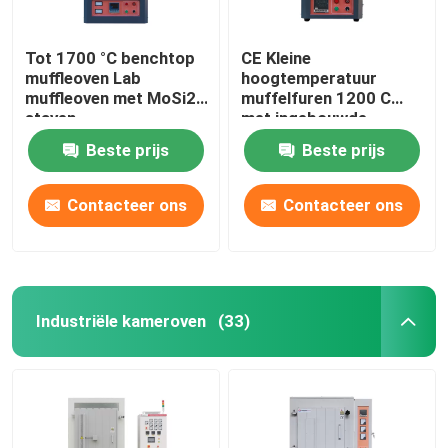
Tot 1700 °C benchtop
CE Kleine
muffleoven Lab
hoogtemperatuur
muffleoven met MoSi2
muffelfuren 1200 C
staven
met ingebouwde
verwarmingsdraad
Beste prijs
Beste prijs
Contacteer ons
Contacteer ons
Industriële kameroven
(33)