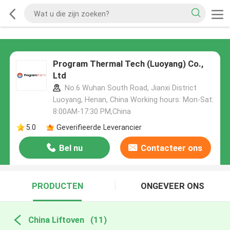
Program Thermal Tech (Luoyang) Co.,
Ltd
No.6 Wuhan South Road, Jianxi District
Luoyang, Henan, China Working hours: Mon-Sat:
8:00AM-17:30 PM,China
5.0
Geverifieerde Leverancier
Bel nu
Contacteer ons
PRODUCTEN
ONGEVEER ONS
China Liftoven
(11)