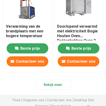
Verwarming van de
Doorlopend verwarmd
brandplaats met een
met elektriciteit Bogie
hogere temperatuur
Houten Oven
Pottenbakken Oven 2
ton
Beste prijs
Beste prijs
Contacteer ons
Contacteer ons
Bekijk meer
Thuis
Ongeveer ons
Contacteer ons
Desktop Site
Sitemap
Privacybeleid