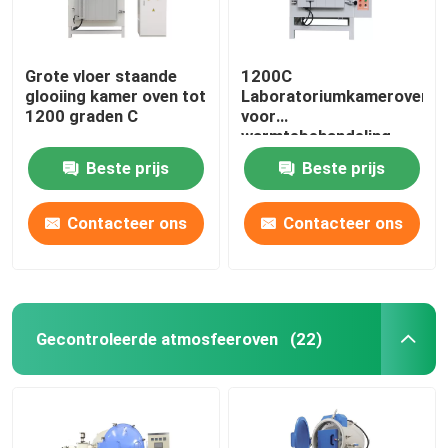
Grote vloer staande
1200C
glooiing kamer oven tot
Laboratoriumkameroven
1200 graden C
voor
warmtebehandeling
W600xD400xH400mm
Beste prijs
Beste prijs
Contacteer ons
Contacteer ons
Gecontroleerde atmosfeeroven
(22)