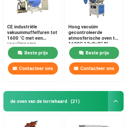
CE industriële
Hoog vacuüm
vakuummuffelfuren tot
gecontroleerde
1600 °C met een
atmosferische oven tot
vacuümpomp
1600C 12x8x8′′ 8L
Beste prijs
Beste prijs
Contacteer ons
Contacteer ons
de oven van de lorriehaard
(21)