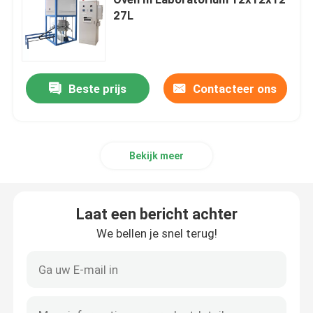
27L
Industriële kameroven
Gecontroleerde atmosfeeroven
Beste prijs
Contacteer ons
de oven van de lorriehaard
Bekijk meer
de oven van de netwerkriem
Laat een bericht achter
Liftoven
We bellen je snel terug!
Thermische behandelingsoven
Waterstofoven