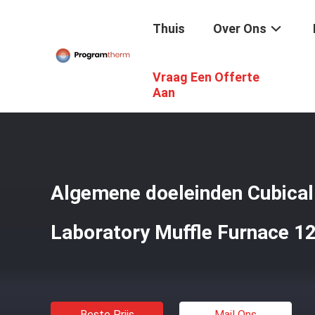
Thuis
Over Ons
Vraag Een Offerte
Thuis
/
Producten
/
Industriële Kameroven
/
Algemene D
Aan
Algemene doeleinden Cubica
Laboratory Muffle Furnace 1
Beste Prijs
Mail Ons