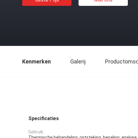
Kenmerken
Galerij
Productomsch
Specificaties
Gebruik:
Thermische behandeling, ontsteking, bepaling, analyse,