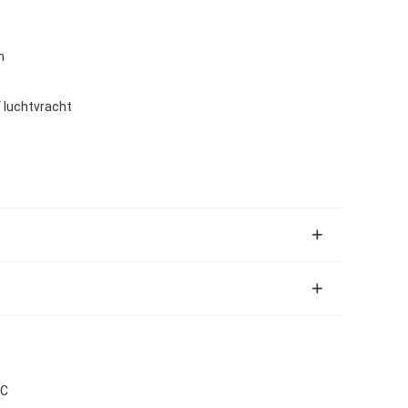
n
f luchtvracht
0C