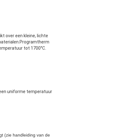
t over een kleine, lichte
materialen.Programtherm
temperatuur tot 1700°C
.
 een uniforme temperatuur
gt (zie handleiding van de