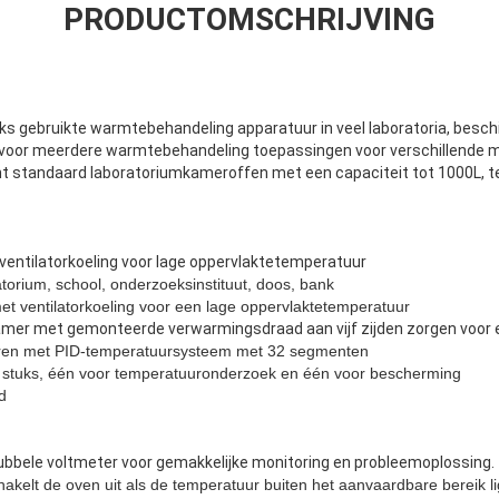
PRODUCTOMSCHRIJVING
s gebruikte warmtebehandeling apparatuur in veel laboratoria, beschik
 voor meerdere warmtebehandeling toepassingen voor verschillende 
nt standaard laboratoriumkameroffen met een capaciteit tot 1000L, 
entilatorkoeling voor lage oppervlaktetemperatuur
torium, school, onderzoeksinstituut, doos, bank
et ventilatorkoeling voor een lage oppervlaktetemperatuur
mer met gemonteerde verwarmingsdraad aan vijf zijden zorgen voor
ren met PID-temperatuursysteem met 32 segmenten
 stuks, één voor temperatuuronderzoek en één voor bescherming
d
bele voltmeter voor gemakkelijke monitoring en probleemoplossing.
hakelt de oven uit als de temperatuur buiten het aanvaardbare bereik li