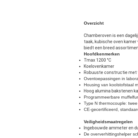
Overzicht
Chamberoven is een dagelijk
taak, kubische oven kamer
biedt een breed assortime
Hoofdkenmerken
Tmax 1200 °C
Koelovenkamer
Robuuste constructie met v
Oventoepassingen in labora
Housing van koolstofstaal m
Hoog alumina bakstenen ka
Programmeerbare muffelfu
Type N thermocouple: twee
CE-gecertificeerd, standaar
Veiligheidsmaatregelen
Ingebouwde ammeter en dub
De oververhittingshelper sc