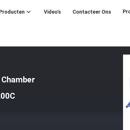
Pr
Producten
Video's
Contacteer Ons
oeleinden Cubical Chamber Laboratory Muffle Furnace 1200C
l Chamber
200C