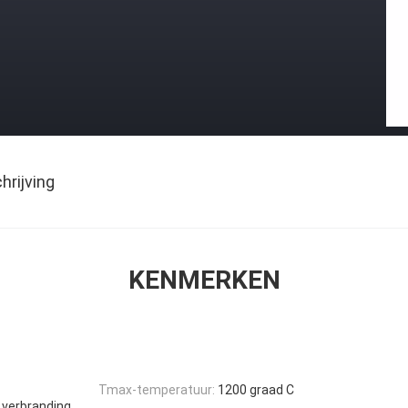
rijving
KENMERKEN
Tmax-temperatuur:
1200 graad C
 verbranding