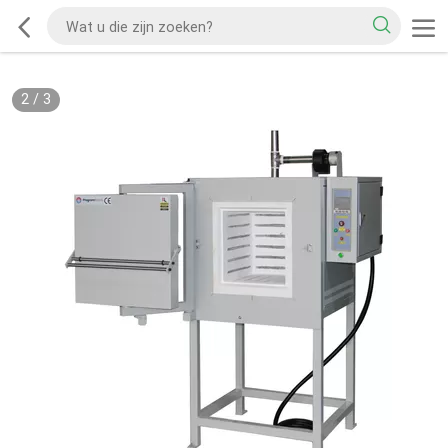
2
/
3