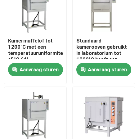
Over ons
Fabriekstocht
Kamermuffelof tot
Standaard
1200°C met een
kamerooven gebruikt
temperatuuruniformiteit
in laboratorium tot
Kwaliteitscontrole
±5°C 64L
1200°C heeft een
lichte werking,
Aanvraag sturen
Aanvraag sturen
gebouwd met
Vraag een offerte
koolstofstaal
schalenstructuur
Programtherm
Hoogtemperatuurbuisoven
Hoogtemperatuur muffelfurnen